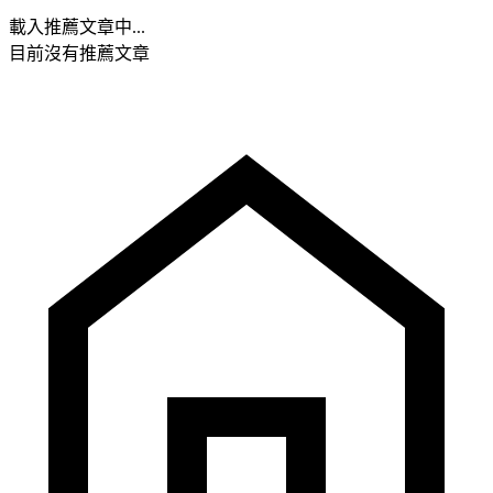
載入推薦文章中...
目前沒有推薦文章