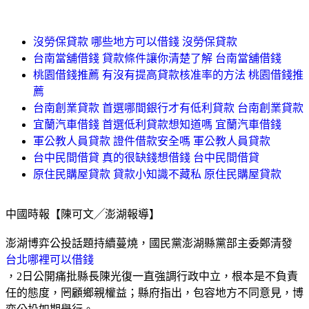
沒勞保貸款 哪些地方可以借錢 沒勞保貸款
台南當舖借錢 貸款條件讓你清楚了解 台南當舖借錢
桃園借錢推薦 有沒有提高貸款核准率的方法 桃園借錢推
薦
台南創業貸款 首選哪間銀行才有低利貸款 台南創業貸款
宜蘭汽車借錢 首選低利貸款想知道嗎 宜蘭汽車借錢
軍公教人員貸款 證件借款安全嗎 軍公教人員貸款
台中民間借貸 真的很缺錢想借錢 台中民間借貸
原住民購屋貸款 貸款小知識不藏私 原住民購屋貸款
中國時報【陳可文╱澎湖報導】
澎湖博弈公投話題持續蔓燒，國民黨澎湖縣黨部主委鄭清發
台北哪裡可以借錢
，2日公開痛批縣長陳光復一直強調行政中立，根本是不負責
任的態度，罔顧鄉親權益；縣府指出，包容地方不同意見，博