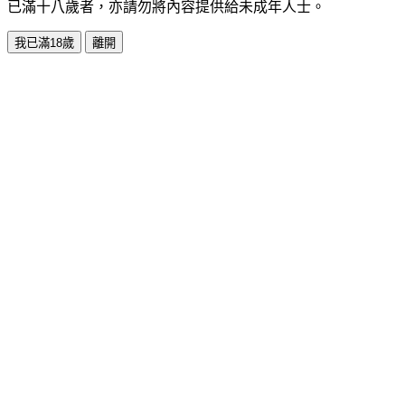
已滿十八歲者，亦請勿將內容提供給未成年人士。
我已滿18歲
離開