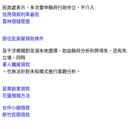
民政處表示，多次重申縣府行政中立，不介入
信用貸款利率最低
雲林借錢管道
原住民房屋貸款條件
及干涉鄉親對澎湖未來選擇，如由縣府分析利弊得失，恐有失
立場，同時
軍人購屋貸款
。也無法針對未知模式進行客觀分析。
苗栗創業貸款
花蓮借錢方法
台中小額借款
新竹民間貸款