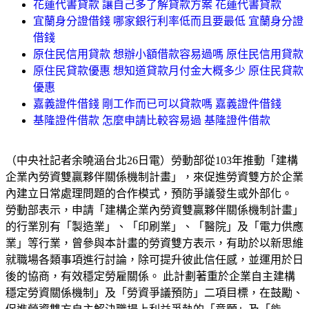
花蓮代書貸款 讓自己多了解貸款方案 花蓮代書貸款
宜蘭身分證借錢 哪家銀行利率低而且要最低 宜蘭身分證
借錢
原住民信用貸款 想辦小額借款容易過嗎 原住民信用貸款
原住民貸款優惠 想知道貸款月付金大概多少 原住民貸款
優惠
嘉義證件借錢 剛工作而已可以貸款嗎 嘉義證件借錢
基隆證件借款 怎麼申請比較容易過 基隆證件借款
（中央社記者余曉涵台北26日電）勞動部從103年推動「建構
企業內勞資雙贏夥伴關係機制計畫」，來促進勞資雙方於企業
內建立日常處理問題的合作模式，預防爭議發生或外部化。
勞動部表示，申請「建構企業內勞資雙贏夥伴關係機制計畫」
的行業別有「製造業」、「印刷業」、「醫院」及「電力供應
業」等行業，曾參與本計畫的勞資雙方表示，有助於以新思維
就職場各類事項進行討論，除可提升彼此信任感，並運用於日
後的協商，有效穩定勞雇關係。 此計劃著重於企業自主建構
穩定勞資關係機制」及「勞資爭議預防」二項目標，在鼓勵、