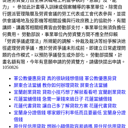
促進勞資雙方自主解決職場上利益爭執的「意願」及「能
力」。 參加此計畫導入訓練或個案輔導的事業單位，除需自
行選派管理階層及勞資會議的勞工代表或工會代表參與，並提
供會議場地及投影機等相關設備與行政庶務上的協助外，有關
講師、講義等相關經費皆由勞動部支付，事業單位無須負擔任
何費用。 勞動部說，事業單位內勞資雙方間不應全然仰賴
「勞資爭議處理法」所規範的調解、仲裁及裁決等紛爭解決途
徑處理勞資爭議，應於勞資爭議未形成前，即建立日常處理問
題的合作模式，以預防爭議發生或外部化。 勞動部提醒，計
畫名額有限，今年有意願申請的勞資雙方，請儘快提出申請。
1050826
軍公教優惠房貸 真的很缺錢想借錢 軍公教優惠房貸
屏東合法當舖 教你如何辦理貸款 屏東合法當舖
宜蘭創業貸款 貸款小技巧想了解就看看吧 宜蘭創業貸款
花蓮當舖借錢 急需一筆錢來過日子 花蓮當舖借錢
花蓮代書貸款 讓自己多了解貸款方案 花蓮代書貸款
宜蘭身分證借錢 哪家銀行利率低而且要最低 宜蘭身分證
借錢
原住民信用貸款 想辦小額借款容易過嗎 原住民信用貸款