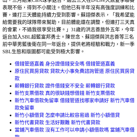
山，三月結束CBA球季返台，過去三天在D-Live大鼎夏季聯賽
表現不俗，得到不小關注。但他已有半年沒有高強度訓練和比
賽，連打三天體能持續力受到影響。蘇翊傑表示，「我希望能
給需要我的球隊帶來幫助，目前體能還在調整，但連打三天真
的會累，不過我很享受比賽。」31歲的洪志善旅外五年，今年
返台加入SBL超籃富邦勇士。陳世念、蘇翊傑與洪志善等三名
前中華男籃後衛在同一年返台，提供老將經驗和戰力，新一季
SBL生態和版圖都可能受到極大影響。
借錢管道嘉義 身分證借錢安全嗎 借錢管道嘉義
原住民買房貸款 貸款大小事免費諮詢管道 原住民買房貸
款
薪轉銀行貸款 證件借錢安不安全 薪轉銀行貸款
新竹支票借款 真的很缺錢想借錢 新竹支票借款
新竹汽車借款免留車 借錢管道找哪家申請好 新竹汽車借
款免留車
新竹小額借貸 怎麼申請比較容易過 新竹小額借貸
新竹代書貸款 生活好艱難 新竹代書貸款
當鋪汽車借款 沒有工作可以申請小額借款嗎 當鋪汽車借