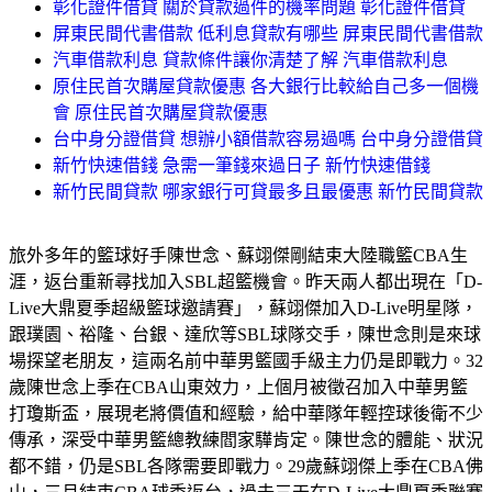
彰化證件借貸 關於貸款過件的機率問題 彰化證件借貸
屏東民間代書借款 低利息貸款有哪些 屏東民間代書借款
汽車借款利息 貸款條件讓你清楚了解 汽車借款利息
原住民首次購屋貸款優惠 各大銀行比較給自己多一個機
會 原住民首次購屋貸款優惠
台中身分證借貸 想辦小額借款容易過嗎 台中身分證借貸
新竹快速借錢 急需一筆錢來過日子 新竹快速借錢
新竹民間貸款 哪家銀行可貸最多且最優惠 新竹民間貸款
旅外多年的籃球好手陳世念、蘇翊傑剛結束大陸職籃CBA生
涯，返台重新尋找加入SBL超籃機會。昨天兩人都出現在「D-
Live大鼎夏季超級籃球邀請賽」，蘇翊傑加入D-Live明星隊，
跟璞園、裕隆、台銀、達欣等SBL球隊交手，陳世念則是來球
場探望老朋友，這兩名前中華男籃國手級主力仍是即戰力。32
歲陳世念上季在CBA山東效力，上個月被徵召加入中華男籃
打瓊斯盃，展現老將價值和經驗，給中華隊年輕控球後衛不少
傳承，深受中華男籃總教練閻家驊肯定。陳世念的體能、狀況
都不錯，仍是SBL各隊需要即戰力。29歲蘇翊傑上季在CBA佛