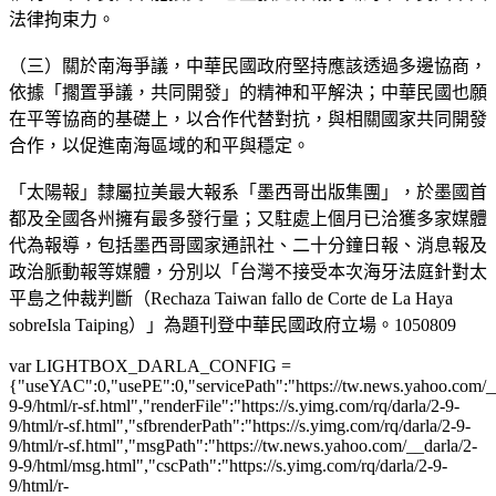
法律拘束力。
（三）關於南海爭議，中華民國政府堅持應該透過多邊協商，
依據「擱置爭議，共同開發」的精神和平解決；中華民國也願
在平等協商的基礎上，以合作代替對抗，與相關國家共同開發
合作，以促進南海區域的和平與穩定。
「太陽報」隸屬拉美最大報系「墨西哥出版集團」，於墨國首
都及全國各州擁有最多發行量；又駐處上個月已洽獲多家媒體
代為報導，包括墨西哥國家通訊社、二十分鐘日報、消息報及
政治脈動報等媒體，分別以「台灣不接受本次海牙法庭針對太
平島之仲裁判斷（Rechaza Taiwan fallo de Corte de La Haya
sobreIsla Taiping）」為題刊登中華民國政府立場。1050809
var LIGHTBOX_DARLA_CONFIG =
{"useYAC":0,"usePE":0,"servicePath":"https://tw.news.yahoo.com/__d
9-9/html/r-sf.html","renderFile":"https://s.yimg.com/rq/darla/2-9-
9/html/r-sf.html","sfbrenderPath":"https://s.yimg.com/rq/darla/2-9-
9/html/r-sf.html","msgPath":"https://tw.news.yahoo.com/__darla/2-
9-9/html/msg.html","cscPath":"https://s.yimg.com/rq/darla/2-9-
9/html/r-