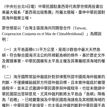
（中央社台北9日電）中華民國駐墨西哥代表廖世傑再投書拉
美最大報系「墨西哥出版集團」所屬太陽報，重申中華民國對
南海仲裁案立場。
廖世傑是以「台灣主張南海共同開發合作（Taiwan,
Cooperacion Conjunta en el Mar de ChinaMeridional）」為題說
明：
（一）太平島面積0.51平方公里，是南沙群島中最大天然島
嶼，符合聯合國海洋法公約所規範島嶼的條件，基於歷史文件
及實踐事實，中華民國擁有太平島主權及其專屬經濟海域的權
利。
（二）海牙國際常設仲裁庭針對菲律賓所提中國南海仲裁案的
判斷，不僅擴權踰越菲方所提仲裁目標，且本案仲裁庭於審理
過程中，並未正式邀請中華民國參與仲裁程序，也從未徵請中
華民國提出答辯意見，尤其仲裁判斷將太平島由「島嶼」降格
為「岩礁」，已經嚴重損及中華民國南海諸島及其相關海域的
權利，中華民國不能接受，也主張此仲裁判斷對中華民國不具