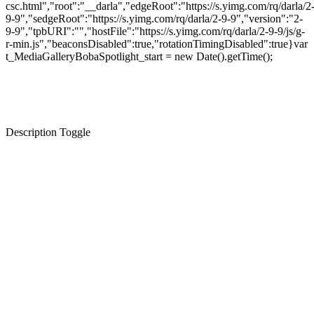
csc.html","root":"__darla","edgeRoot":"https://s.yimg.com/rq/darla/2
9-9","sedgeRoot":"https://s.yimg.com/rq/darla/2-9-9","version":"2-
9-9","tpbURI":"","hostFile":"https://s.yimg.com/rq/darla/2-9-9/js/g-
r-min.js","beaconsDisabled":true,"rotationTimingDisabled":true}var
t_MediaGalleryBobaSpotlight_start = new Date().getTime();
Description Toggle