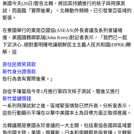
美國今天(26日)警告北韓，將因其持續進行的核子與飛彈測
試，而面臨「實際後果」。北韓動作頻頻，已引發東亞區域的
緊張。
在寮國舉行的東南亞國協(ASEAN)外長會議及系列會議場
邊，美國國務卿凱瑞(John Kerry)對記者表示，「我們已一起
下定決心..絕對要明確地讓朝鮮民主主義人民共和國(DPRK)瞭
解，這
原住民微笑貸款
新竹身分證借款
些行為會有實際後果。」
自從平壤當局今年1月進行第四次核子測試，隨後又進行
新竹當舖借錢
一系列飛彈試射之後，區域緊張情勢已然升高。分析家表示，
這些行動顯示平壤在以擊中美國本土為目標方面正取得進展。
北韓議題是寮國永珍會議的一大主題，包括東協各國與區域要
角中國大陸、美國、俄羅斯、日本和南韓都參與會議。北韓新