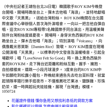
（中央社記者王靖怡台北24日電）韓國歌手ROY KIM今晚登
台開唱，開場時跪坐台上，彈木吉他唱「海浪」，並特地獻唱
中文歌「天黑黑」，送給台灣粉絲。 ROY KIM晚間在台北國
際會議中心舉辦個人首次海外演唱會，一向以一把吉他自彈自
唱，這次ROY KIM專程帶5名韓國樂手同台演出，用溫暖美聲
陪伴台灣粉絲度過夏夜。 開場時，身穿米色西裝的ROY KIM
跪坐台上，彈木吉他唱「海浪」；特別演唱「Volcano」，向
偶像戴米恩萊斯（Damien Rice）致敬。 ROY KIM首度在現場
公開演唱「天黑黑」，以標準的中文發音及溫暖嗓音，引起全
場歡呼；唱「LoveNever Felt So Good」時，換上黑色西裝外
套的ROYKIM，走下舞台近距離和粉絲互動，握手、擁抱、
自拍樣樣來，還跳一小段月球漫步。 3度來台的ROY KIM中
午如願吃到松露小籠包，昨晚結束通告先去吃台菜料理，就當
起領隊率隨行樂手逛夜市，不僅推薦吃芒果冰、鹽酥雞、珍珠
奶茶，還一時興起玩夾娃娃機，展現「台灣通」模樣。
1050724
花蓮證件借錢 懂你急用又想找利息低的貸款方案
彰化哪裡可以借錢 怎麼申請比較容易過